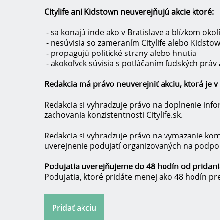
Citylife ani Kidstown neuverejňujú akcie ktoré:
- sa konajú inde ako v Bratislave a blízkom okolí
- nesúvisia so zameraním Citylife alebo Kidsto
- propagujú politické strany alebo hnutia
- akokoľvek súvisia s potláčaním ľudských práv
Redakcia má právo neuverejniť akciu, ktorá je 
Redakcia si vyhradzuje právo na doplnenie info
zachovania konzistentnosti Citylife.sk.
Redakcia si vyhradzuje právo na vymazanie kom
uverejnenie podujatí organizovaných na podpo
Podujatia uverejňujeme do 48 hodín od pridania
Podujatia, ktoré pridáte menej ako 48 hodín p
Pridať akciu