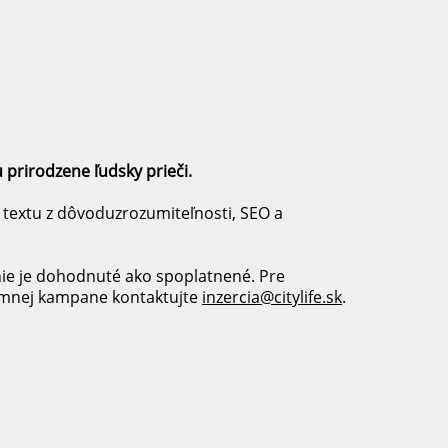
 prirodzene ľudsky prieči.
 textu z dôvoduzrozumiteľnosti, SEO a
nie je dohodnuté ako spoplatnené. Pre
lamnej kampane kontaktujte
inzercia@citylife.sk
.