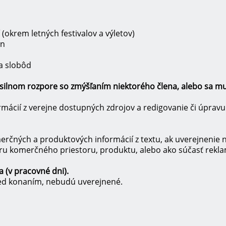
 (okrem letných festivalov a výletov)
wn
 a slobôd
v silnom rozpore so zmýšľaním niektorého člena, alebo sa mu
rmácií z verejne dostupných zdrojov a redigovanie či úpravu
erčných a produktových informácií z textu, ak uverejnenie 
ru komerčného priestoru, produktu, alebo ako súčasť rek
 (v pracovné dni).
red konaním, nebudú uverejnené.