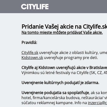
Pridanie Vašej akcie na Citylife.
Na tomto mieste môžete pridávať Vaše akcie.
Pravidlá:
Citylife.sk
uverejňuje akcie z oblasti kultúry, ume
Kidstown.sk
uverejňuje programy pre deti.
Citylife aj Kidstown uverejňujú akcie v Bratislave
Výnimkou sú letné festivaly na Citylife (SK, CZ, 
Uverejnenie kultúrnych podujatí je zdarma.
Uverejnenie podujatia sa spoplatňuje
, ak sa k
hotel, firma/kancelárska budova, reštaurácia/ 
súčaťou reklamnej kampane. Info na
inzercia@ci