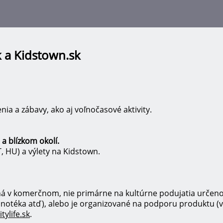
Jump to navigation
sk a Kidstown.sk
nia a zábavy, ako aj voľnočasové aktivity.
 a blízkom okolí.
AT, HU) a výlety na Kidstown.
oná v komerčnom, nie primárne na kultúrne podujatia urč
vinotéka atď), alebo je organizované na podporu produktu (v
tylife.sk
.